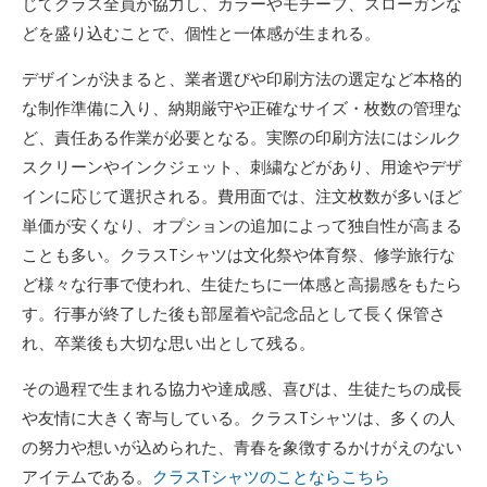
じてクラス全員が協力し、カラーやモチーフ、スローガンな
どを盛り込むことで、個性と一体感が生まれる。
デザインが決まると、業者選びや印刷方法の選定など本格的
な制作準備に入り、納期厳守や正確なサイズ・枚数の管理な
ど、責任ある作業が必要となる。実際の印刷方法にはシルク
スクリーンやインクジェット、刺繍などがあり、用途やデザ
インに応じて選択される。費用面では、注文枚数が多いほど
単価が安くなり、オプションの追加によって独自性が高まる
ことも多い。クラスTシャツは文化祭や体育祭、修学旅行な
ど様々な行事で使われ、生徒たちに一体感と高揚感をもたら
す。行事が終了した後も部屋着や記念品として長く保管さ
れ、卒業後も大切な思い出として残る。
その過程で生まれる協力や達成感、喜びは、生徒たちの成長
や友情に大きく寄与している。クラスTシャツは、多くの人
の努力や想いが込められた、青春を象徴するかけがえのない
アイテムである。
クラスTシャツのことならこちら