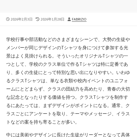
公
最
投
2026年2月3日
2026年1月28日
FABRIZIO
開
終
稿
日
更
者
新
学校行事や部活動などのさまざまなシーンで、大勢の生徒や
日
メンバーが同じデザインのTシャツを身につけて参加する光
景はよく見掛けられる。
そういったオリジナルTシャツの一
つとして、学校のクラス単位で作るTシャツは特に定番であ
り、多くの生徒にとって特別な思い出になりやすい。いわゆ
るクラスTシャツは、単なる衣類や校内イベントのユニフォ
ームにとどまらず、クラスの団結力を高めたり、青春の大切
な記念となったりする価値を持つ。クラスTシャツを制作す
るにあたっては、まずデザインがポイントになる。通常、ク
ラスごとにアンケートを取り、テーマやメッセージ、イラス
トなどの案を持ち寄ることが多い。
中には美術やデザインに長けた生徒がリーダーとなって具体