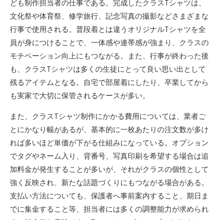
ども制作担当者の仕事である。完成したクラスTシャツは、
文化祭や体育祭、修学旅行、記念写真の撮影などさまざまな
行事で使用される。普段着とは違うオリジナルTシャツを全
員が身につけることで、一体感や連帯感が強まり、クラスの
モチベーション向上にもつながる。また、行事が終わった後
も、クラスTシャツは多くの生徒にとって良い思い出として
残るアイテムとなる。自宅で部屋着にしたり、卒業してから
も実家で大切に保管されるケースが多い。
また、クラスTシャツ制作にかかる費用については、業者ご
とにかなり幅があるが、基本的に一枚あたりの注文数が多け
れば多いほど単価が下がる仕組みになっている。オプション
でタグやネーム入り、背番号、写真印刷を希望する場合は追
加料金が発生することが多いが、それがクラスの個性として
強く反映され、新たな話題づくりにもつながる場合がある。
支払い方法についても、保護者へ事前案内すること、期日ま
でに集金すること等、担当者には多くの調整能力が求められ