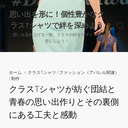
コ
ン
思い出を形に！個性豊かなク
テ
ラスTシャツで絆を深めよう
ン
検
ツ
索
想いを染め上げる一枚。クラスの絆をデザインで
へ
切
形にしよう！
り
ス
替
キ
え
ッ
プ
ホーム
>
クラスTシャツ
/
ファッション（アパレル関連）
/
制作
クラスTシャツが紡ぐ団結と
青春の思い出作りとその裏側
にある工夫と感動