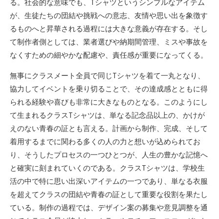
る。社会的な意味でも、Tシャツというシンプルなアイテム
が、生徒たちの団結や挑戦への意志、友情や思い出を象徴す
るものへと昇華される過程には大きな意義が存在する。そし
て制作者側としては、業者選びや納期間管理、ミスや事故を
なくすための細やかな配慮や、責任感が重要になってくる。
無事にクラスメート全員で同じTシャツを着て一丸となり、
協力してイベントを乗り切ることで、その達成感とともに得
られる経験や喜びも非常に大きなものとなる。このようにし
て生まれるクラスTシャツは、単なる記念品以上の、かけが
えのない青春の証とも言える。計画から制作、完成、そして
着用するまでに関わる多くの人の力と想いが込められてお
り、そうしたプロセスの一つひとつが、人生の豊かな記憶へ
と確実に刻まれていくのである。クラスTシャツは、学校生
活の中で特に思い出深いアイテムの一つであり、単なる衣服
を超えてクラスの団結や青春の証として重要な役割を果たし
ている。制作の過程では、デザイン案の募集や意見調整を通