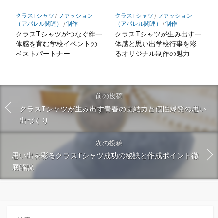
クラスTシャツ
/
ファッション
クラスTシャツ
/
ファッション
（アパレル関連）
/
制作
（アパレル関連）
/
制作
クラスTシャツがつなぐ絆一
クラスTシャツが生み出す一
体感を育む学校イベントの
体感と思い出学校行事を彩
ベストパートナー
るオリジナル制作の魅力
前の投稿
クラスTシャツが生み出す青春の団結力と個性爆発の思い
出づくり
次の投稿
思い出を彩るクラスTシャツ成功の秘訣と作成ポイント徹
底解説