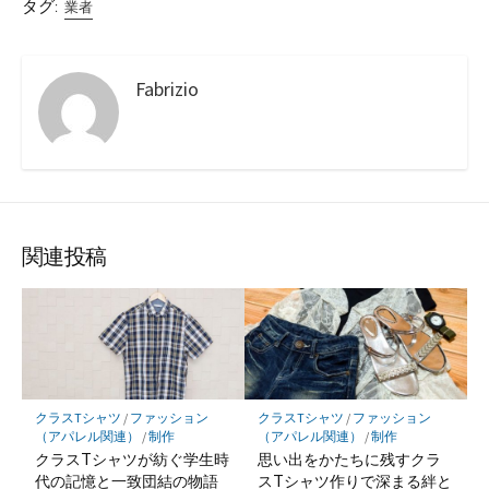
タグ:
業者
Fabrizio
関連投稿
クラスTシャツ
/
ファッション
クラスTシャツ
/
ファッション
（アパレル関連）
/
制作
（アパレル関連）
/
制作
クラスTシャツが紡ぐ学生時
思い出をかたちに残すクラ
代の記憶と一致団結の物語
スTシャツ作りで深まる絆と