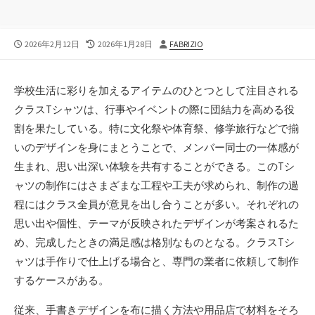
公
最
投
2026年2月12日
2026年1月28日
FABRIZIO
開
終
稿
日
更
者
新
学校生活に彩りを加えるアイテムのひとつとして注目される
日
クラスTシャツは、行事やイベントの際に団結力を高める役
割を果たしている。
特に文化祭や体育祭、修学旅行などで揃
いのデザインを身にまとうことで、メンバー同士の一体感が
生まれ、思い出深い体験を共有することができる。このTシ
ャツの制作にはさまざまな工程や工夫が求められ、制作の過
程にはクラス全員が意見を出し合うことが多い。それぞれの
思い出や個性、テーマが反映されたデザインが考案されるた
め、完成したときの満足感は格別なものとなる。クラスTシ
ャツは手作りで仕上げる場合と、専門の業者に依頼して制作
するケースがある。
従来、手書きデザインを布に描く方法や用品店で材料をそろ