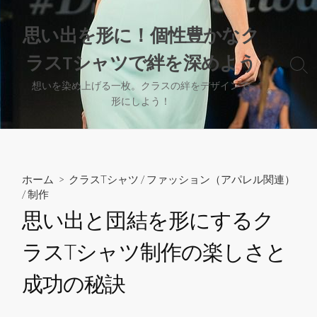
コ
ン
思い出を形に！個性豊かなク
テ
ラスTシャツで絆を深めよう
ン
検
ツ
索
想いを染め上げる一枚。クラスの絆をデザインで
へ
切
形にしよう！
り
ス
替
キ
え
ッ
プ
ホーム
>
クラスTシャツ
/
ファッション（アパレル関連）
/
制作
思い出と団結を形にするク
ラスTシャツ制作の楽しさと
成功の秘訣