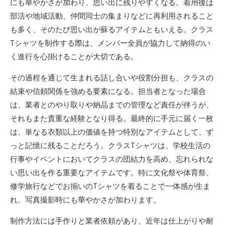
にも華やかさが加わり、思い出に残りやすくなる。着用後は
部活や地域活動、仲間同士の集まりなどに再利用されること
も多く、そのたび思い出が蘇るアイテムともいえる。クラス
Tシャツを制作する際は、メンバー全員が協力して納得のい
く進行を心掛けることが大切である。
その過程を通じて生まれる話し合いや役割分担も、クラスの
結束や信頼関係を強める要素になる。担当者となった場合
は、業者とのやり取りや納品までの管理など責任が伴うが、
それもまた貴重な経験となり得る。最終的に手元に届く一枚
は、単なる衣類以上の価値を持つ特別なアイテムとして、ず
っと記憶に残ることだろう。クラスTシャツは、学校生活の
行事やイベントにおいてクラスの団結力を高め、忘れられな
い思い出を作る重要なアイテムです。特に文化祭や体育祭、
修学旅行などでお揃いのTシャツを着ることで一体感が生ま
れ、写真撮影時にも華やかさが加わります。
制作方法には手作りと業者依頼があり、近年は仕上がりや耐