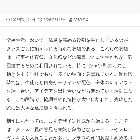
公
最
投
2026年3月24日
2026年3月6日
FABRIZIO
開
終
稿
日
更
者
新
学校生活において一体感を高める役割を果たしているのが、
日
クラスごとに揃えられる特別な衣類である。
これらの衣類
は、行事や体育祭、文化祭などの節目ごとに学生たちが一致
団結するために利用されている。特にTシャツ型のものは、
動きやすく手軽であり、多くの場面で選ばれている。制作段
階では、生徒たち自身がデザインや配色、全体のレイアウト
を話し合い、アイデアを出し合いながら進めていく活動にな
る。この段階で、協調性や創造性が大いに培われ、完成した
際には大きな達成感を得られる。
制作にあたっては、まずデザイン作成から始まる。ここで
は、クラス全員の意見を集約し象徴となるモチーフやスロー
ガンを取り入れることが多い。クラスの仲間意識を高めるメ