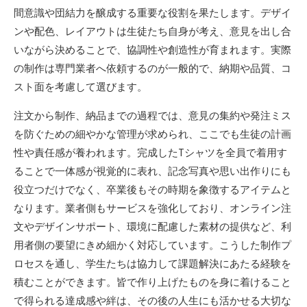
間意識や団結力を醸成する重要な役割を果たします。デザイ
ンや配色、レイアウトは生徒たち自身が考え、意見を出し合
いながら決めることで、協調性や創造性が育まれます。実際
の制作は専門業者へ依頼するのが一般的で、納期や品質、コ
スト面を考慮して選びます。
注文から制作、納品までの過程では、意見の集約や発注ミス
を防ぐための細やかな管理が求められ、ここでも生徒の計画
性や責任感が養われます。完成したTシャツを全員で着用す
ることで一体感が視覚的に表れ、記念写真や思い出作りにも
役立つだけでなく、卒業後もその時期を象徴するアイテムと
なります。業者側もサービスを強化しており、オンライン注
文やデザインサポート、環境に配慮した素材の提供など、利
用者側の要望にきめ細かく対応しています。こうした制作プ
ロセスを通し、学生たちは協力して課題解決にあたる経験を
積むことができます。皆で作り上げたものを身に着けること
で得られる達成感や絆は、その後の人生にも活かせる大切な