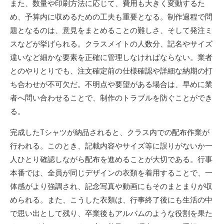
また、数量や印刷方法に応じて、費用も大きく変動するた
め、予算内に収めるための工夫も重要となる。制作過程で問
題となるのは、意見をまとめることの難しさ、そして発注ミ
スなどが挙げられる。クラスメイトの人数分、記名やサイズ
違いなど細かな要素を正確に管理しなければならない。業者
とのやりとりでも、注文確定前の仕様確認や詳細な納期の打
ち合わせが不可欠だ。不明点や要望がある場合は、早めに業
者へ問い合わせることで、制作のトラブルを防ぐことができ
る。
完成したTシャツが納品されると、クラス内での配布作業が
行われる。このとき、記載内容やサイズ等に誤りがないか一
人ひとり確認しながら配布を進めることが大切である。行事
本番では、全員が同じデザインの衣類を着用することで、一
体感がより強調され、記念写真や動画にもそのまとまりが収
められる。また、こうした衣類は、行事終了後にも生活の中
で思い出として残り、卒業後もアルバムのような役割を果た