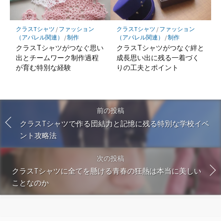
クラスTシャツ
/
ファッション
クラスTシャツ
/
ファッション
（アパレル関連）
/
制作
（アパレル関連）
/
制作
クラスTシャツがつなぐ思い
クラスTシャツがつなぐ絆と
出とチームワーク制作過程
成長思い出に残る一着づく
が育む特別な経験
りの工夫とポイント
前の投稿
クラスTシャツで作る団結力と記憶に残る特別な学校イベ
ント攻略法
次の投稿
クラスTシャツに全てを懸ける青春の狂熱は本当に美しい
ことなのか