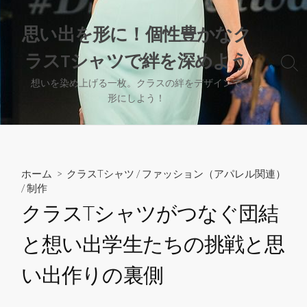
コ
ン
思い出を形に！個性豊かなク
テ
ラスTシャツで絆を深めよう
ン
検
ツ
索
想いを染め上げる一枚。クラスの絆をデザインで
へ
切
形にしよう！
り
ス
替
キ
え
ッ
プ
ホーム
>
クラスTシャツ
/
ファッション（アパレル関連）
/
制作
クラスTシャツがつなぐ団結
と想い出学生たちの挑戦と思
い出作りの裏側