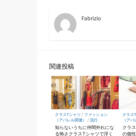
Fabrizio
関連投稿
クラスTシャツ
/
ファッション
クラス
（アパレル関連）
/
流行
（アパ
知らないうちに仲間外れにな
クラス
る怖さクラスTシャツで浮く
の個