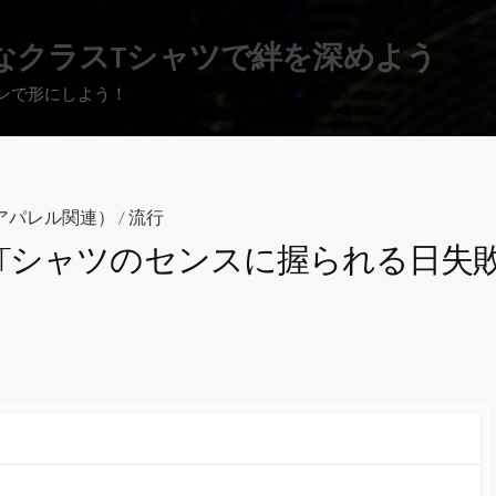
なクラスTシャツで絆を深めよう
ンで形にしよう！
アパレル関連）
/
流行
Tシャツのセンスに握られる日失