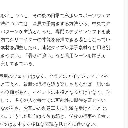
気を出しつつも、その後の日常で私服やスポーツウェア
方法については、全員で手書きする方法から、中央でデ
るパターンが主流となった。専門のデザインソフトを使
ス内でクリエイターの才能を発揮できる場ともなってい
や素材を調整したり、速乾タイプや厚手素材など用途別
動きやすい」「暑さに強い」など着用シーンを踏まえ、
充実してきている。
事用のウェアではなく、クラスのアイデンティティや
ると言える。最新の流行を追う楽しさもあれば、思い出
きる側面がある。イベントの主役となるだけでなく、学
として、多くの人が毎年その可能性に期待を寄せてい
いながらも、お互いの創意工夫に刺激を受けることで、
いる。こうした動向は今後も続き、学校の行事や若者フ
ャツはますます多様な表現を見せるに違いない。