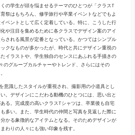
くの学生が頭を悩ませるテーマのひとつが「クラスT
体育祭はもちろん、修学旅行や卒業イベントなどでもよ
大イベントとして広く定着している。特に、こうした行
別化や注目を集めるために各クラスでデザイン案のアイ
凝らされる風景が定番となっている。かつてはシンプル
シックなものが多かったが、時代と共にデザイン重視の
れたイラストや、学生独自のセンスにあふれる手描きの
々のグループカルチャーやトレンド、さらにはその
る。
えを意識したスタイルが重視され、撮影用の小道具とし
ない。デザインにこだわる動機のひとつには、思い出と
ある。完成度の高いクラスTシャツは、卒業後も自宅
とも多い。また、学生時代の仲間と写真を見返した際に
と分かる象徴的なアイテムとなる。そのためデザインが
くまわりの人々にも強い印象を残す。