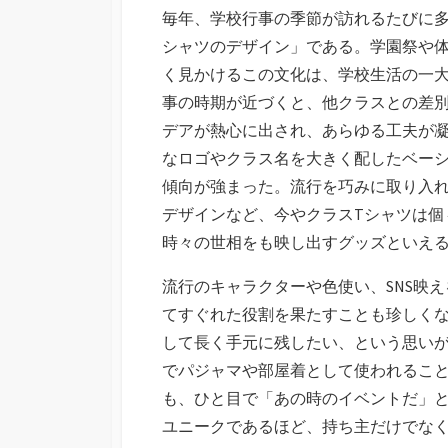
新
毎年、学校行事の季節が訪れるたびに多
日
シャツのデザイン」である。
学園祭や
く見かけるこの文化は、学校生活の一
事の時期が近づくと、他クラスとの差
デアが熱心に出され、あらゆる工夫が
なロゴやクラス名を大きく配したベー
傾向が強まった。流行を巧みに取り入
デザインなど、今やクラスTシャツは個
時々の世相をも映し出すグッズといえ
流行のキャラクターや色使い、SNS映
てすぐれた役割を果たすことも珍しく
して長く手元に残したい、という思いが
でパジャマや部屋着として使われるこ
も、ひと目で「あの時のイベントだ」
ユニークであるほど、持ち主だけでな