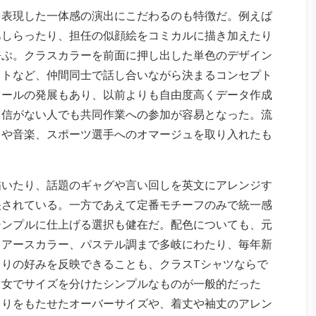
を表現した一体感の演出にこだわるのも特徴だ。例えば
あしらったり、担任の似顔絵をコミカルに描き加えたり
呼ぶ。クラスカラーを前面に押し出した単色のデザイン
ストなど、仲間同士で話し合いながら決まるコンセプト
ツールの発展もあり、以前よりも自由度高くデータ作成
自信がない人でも共同作業への参加が容易となった。流
メや音楽、スポーツ選手へのオマージュを取り入れたも
描いたり、話題のギャグや言い回しを英文にアレンジす
映されている。一方であえて定番モチーフのみで統一感
シンプルに仕上げる選択も健在だ。配色についても、元
るアースカラー、パステル調まで多岐にわたり、毎年新
りの好みを反映できることも、クラスTシャツならで
男女でサイズを分けたシンプルなものが一般的だった
とりをもたせたオーバーサイズや、着丈や袖丈のアレン