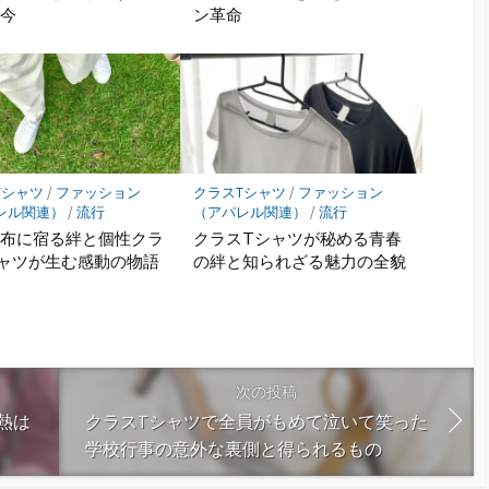
の今
ン革命
Tシャツ
/
ファッション
クラスTシャツ
/
ファッション
レル関連）
/
流行
（アパレル関連）
/
流行
の布に宿る絆と個性クラ
クラスTシャツが秘める青春
ャツが生む感動の物語
の絆と知られざる魅力の全貌
次の投稿
熱は
クラスTシャツで全員がもめて泣いて笑った
学校行事の意外な裏側と得られるもの