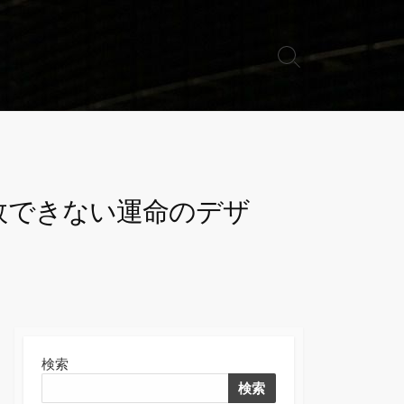
検
索
切
り
替
え
敗できない運命のデザ
検索
検索