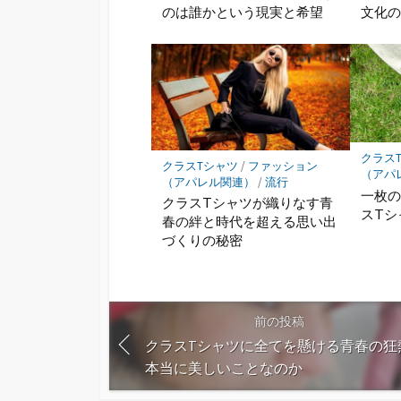
のは誰かという現実と希望
文化
クラス
クラスTシャツ
/
ファッション
（アパ
（アパレル関連）
/
流行
一枚
クラスTシャツが織りなす青
スTシ
春の絆と時代を超える思い出
づくりの秘密
前の投稿
クラスTシャツに全てを懸ける青春の狂
本当に美しいことなのか