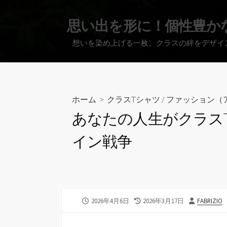
コ
ン
思い出を形に！個性豊か
テ
想いを染め上げる一枚。クラスの絆をデザイ
ン
ツ
へ
ス
キ
ホーム
>
クラスTシャツ
/
ファッション（
ッ
あなたの人生がクラス
プ
イン戦争
公
最
投
2026年4月6日
2026年3月17日
FABRIZIO
開
終
稿
日
更
者