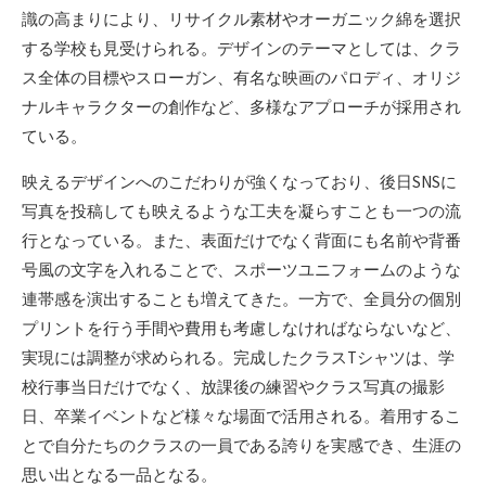
識の高まりにより、リサイクル素材やオーガニック綿を選択
する学校も見受けられる。デザインのテーマとしては、クラ
ス全体の目標やスローガン、有名な映画のパロディ、オリジ
ナルキャラクターの創作など、多様なアプローチが採用され
ている。
映えるデザインへのこだわりが強くなっており、後日SNSに
写真を投稿しても映えるような工夫を凝らすことも一つの流
行となっている。また、表面だけでなく背面にも名前や背番
号風の文字を入れることで、スポーツユニフォームのような
連帯感を演出することも増えてきた。一方で、全員分の個別
プリントを行う手間や費用も考慮しなければならないなど、
実現には調整が求められる。完成したクラスTシャツは、学
校行事当日だけでなく、放課後の練習やクラス写真の撮影
日、卒業イベントなど様々な場面で活用される。着用するこ
とで自分たちのクラスの一員である誇りを実感でき、生涯の
思い出となる一品となる。