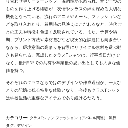
り合わせやリーダーシップ、協調性が求められ、皆で一つの
ものを作り上げる経験が、友情やクラスの絆を深める大切な
機会となっている。流行のアニメやミーム、ファッションな
どを取り入れたり、着用時の見映えにこだわるなど、時代ご
との工夫や特徴も色濃く反映されている。また、予算や納
期、プリント方法や素材選びなど現実的な課題にも向き合い
ながら、環境意識の高まりを背景にリサイクル素材を選ぶ動
きも見られる。完成したクラスTシャツは、行事当日だけで
なく、後日SNSでの共有や卒業後の思い出としても大きな価
値を持つ。
それぞれのクラスならではのデザインや作成過程が、一人ひ
とりの記憶に残る特別な体験となり、今後もクラスTシャツ
は学校生活の重要なアイテムであり続けるだろう。
カテゴリー:
クラスTシャツ
ファッション（アパレル関連）
流行
タグ:
デザイン