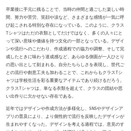
卒業後に手元に残ることで、当時の仲間と過ごした楽しい時
間、努力や苦労、笑顔や涙など、さまざまな感情が一気に呼
び起こされる特別な存在になっている。このように、クラス
Tシャツはただの衣類としてだけではなく、多くの人々にと
って深い意味や価値を持つ文化の一部となっている。デザイ
ンや流行へのこだわり、作成過程での協力や調整、そして完
成したときに味わう達成感など、あらゆる側面が一人ひとり
の思い出として刻まれる。自分たちらしさを表現し、世代ご
との流行や創意工夫も加わることで、これからもクラスTシ
ャツは学校生活を彩る重要なアイテムであり続けるだろう。
クラスTシャツは、単なる衣類を超えて、クラスの団結や思
い出作りに欠かせない存在である。
近年ではデザインや作成方法が多様化し、SNSやデザインア
プリの普及により、より個性的で流行を反映したデザインが
生まれやすくなった。デザインを考える過程では、意見のす