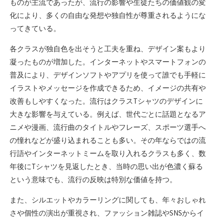
ものが主流であったが、流行の影響や生徒たちの価値観の変
化により、多くの自由な発想や独自性が尊重されるようにな
ってきている。
各クラスが独自色を出そうと工夫を重ね、デザイン案もより
凝ったものが増加した。インターネットやスマートフォンの
普及により、デザインソフトやアプリを使って誰でも手軽に
イラストやメッセージを作成できるため、イメージの共有や
改善もしやすくなった。流行はクラスTシャツのデザインに
大きな影響を与えている。例えば、世代ごとに話題となるア
ニメや漫画、流行曲のタイトルやフレーズ、スポーツ選手へ
の憧れなどが盛り込まれることも多い。その年ならではの流
行語やインターネットミームを取り入れるクラスも多く、数
年後にTシャツを見返したとき、当時の思い出が色濃く蘇る
という意味でも、流行の反映は特別な価値を持つ。
また、シルエットやカラーリングに関しても、年々おしゃれ
さや個性の演出が重視され、ファッション雑誌やSNSからイ