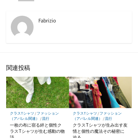
Fabrizio
関連投稿
クラスTシャツ
/
ファッション
クラスTシャツ
/
ファッション
（アパレル関連）
/
流行
（アパレル関連）
/
流行
一枚の布に宿る絆と個性ク
クラスTシャツが生み出す友
ラスTシャツが生む感動の物
情と個性の魔法その秘密に
語
迫る