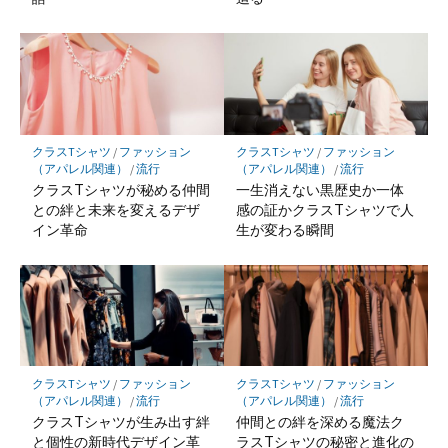
クラスTシャツ
/
ファッション
クラスTシャツ
/
ファッション
（アパレル関連）
/
流行
（アパレル関連）
/
流行
クラスTシャツが秘める仲間
一生消えない黒歴史か一体
との絆と未来を変えるデザ
感の証かクラスTシャツで人
イン革命
生が変わる瞬間
クラスTシャツ
/
ファッション
クラスTシャツ
/
ファッション
（アパレル関連）
/
流行
（アパレル関連）
/
流行
クラスTシャツが生み出す絆
仲間との絆を深める魔法ク
と個性の新時代デザイン革
ラスTシャツの秘密と進化の