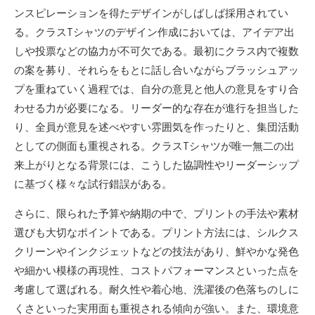
ンスピレーションを得たデザインがしばしば採用されてい
る。クラスTシャツのデザイン作成においては、アイデア出
しや投票などの協力が不可欠である。最初にクラス内で複数
の案を募り、それらをもとに話し合いながらブラッシュアッ
プを重ねていく過程では、自分の意見と他人の意見をすり合
わせる力が必要になる。リーダー的な存在が進行を担当した
り、全員が意見を述べやすい雰囲気を作ったりと、集団活動
としての側面も重視される。クラスTシャツが唯一無二の出
来上がりとなる背景には、こうした協調性やリーダーシップ
に基づく様々な試行錯誤がある。
さらに、限られた予算や納期の中で、プリントの手法や素材
選びも大切なポイントである。プリント方法には、シルクス
クリーンやインクジェットなどの技法があり、鮮やかな発色
や細かい模様の再現性、コストパフォーマンスといった点を
考慮して選ばれる。耐久性や着心地、洗濯後の色落ちのしに
くさといった実用面も重視される傾向が強い。また、環境意