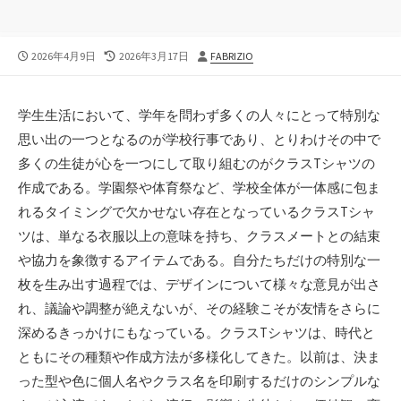
公
最
投
2026年4月9日
2026年3月17日
FABRIZIO
開
終
稿
日
更
者
新
学生生活において、学年を問わず多くの人々にとって特別な
日
思い出の一つとなるのが学校行事であり、とりわけその中で
多くの生徒が心を一つにして取り組むのがクラスTシャツの
作成である。
学園祭や体育祭など、学校全体が一体感に包ま
れるタイミングで欠かせない存在となっているクラスTシャ
ツは、単なる衣服以上の意味を持ち、クラスメートとの結束
や協力を象徴するアイテムである。自分たちだけの特別な一
枚を生み出す過程では、デザインについて様々な意見が出さ
れ、議論や調整が絶えないが、その経験こそが友情をさらに
深めるきっかけにもなっている。クラスTシャツは、時代と
ともにその種類や作成方法が多様化してきた。以前は、決ま
った型や色に個人名やクラス名を印刷するだけのシンプルな