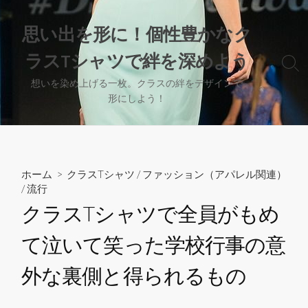
コ
ン
思い出を形に！個性豊かなク
テ
ラスTシャツで絆を深めよう
ン
検
ツ
索
想いを染め上げる一枚。クラスの絆をデザインで
へ
切
形にしよう！
り
ス
替
キ
え
ッ
プ
ホーム
>
クラスTシャツ
/
ファッション（アパレル関連）
/
流行
クラスTシャツで全員がもめ
て泣いて笑った学校行事の意
外な裏側と得られるもの