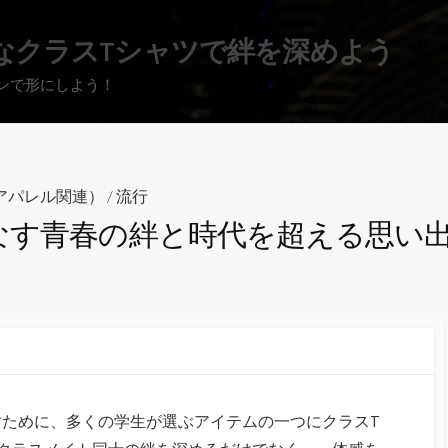
なクラスTシャツで絆を深めよう
ンで形にしよう！
アパレル関連）
/
流行
なす青春の絆と時代を超える思い
ために、多くの学生が選ぶアイテムの一つにクラスT