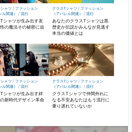
Tシャツ
/
ファッション
クラスTシャツ
/
ファッション
レル関連）
/
流行
（アパレル関連）
/
流行
Tシャツが生み出す友
あなたのクラスTシャツは黒
個性の魔法その秘密に迫
歴史か伝説かみんなが見逃す
本当の価値とは
Tシャツ
/
ファッション
クラスTシャツ
/
ファッション
レル関連）
/
流行
（アパレル関連）
/
流行
Tシャツが生み出す絆
クラスTシャツで仲間外れに
性の新時代デザイン革命
なる不安あなたはもう流行に
乗り遅れていないか