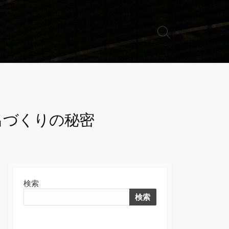
検
索
切
り
替
え
出づくりの秘密
検索
検索