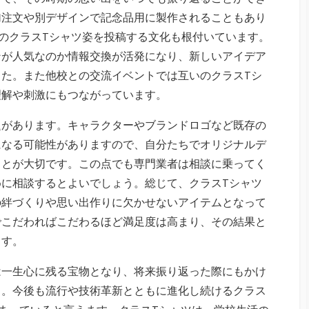
加注文や別デザインで記念品用に製作されることもあり
ちのクラスTシャツ姿を投稿する文化も根付いています。
ンが人気なのか情報交換が活発になり、新しいアイデア
た。また他校との交流イベントでは互いのクラスTシ
理解や刺激にもつながっています。
題があります。キャラクターやブランドロゴなど既存の
になる可能性がありますので、自分たちでオリジナルデ
ことが大切です。この点でも専門業者は相談に乗ってく
に相談するとよいでしょう。総じて、クラスTシャツ
の絆づくりや思い出作りに欠かせないアイテムとなって
でこだわればこだわるほど満足度は高まり、その結果と
ます。
は一生心に残る宝物となり、将来振り返った際にもかけ
う。今後も流行や技術革新とともに進化し続けるクラス