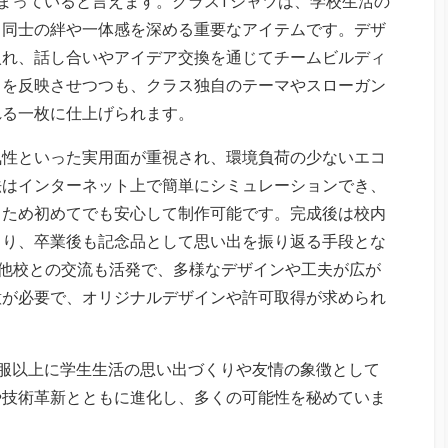
まっていると言えます。クラスTシャツは、学校生活の
ト同士の絆や一体感を深める重要なアイテムです。デザ
入れ、話し合いやアイデア交換を通じてチームビルディ
トを反映させつつも、クラス独自のテーマやスローガン
れる一枚に仕上げられます。
気性といった実用面が重視され、環境負荷の少ないエコ
法はインターネット上で簡単にシミュレーションでき、
るため初めてでも安心して制作可能です。完成後は校内
まり、卒業後も記念品として思い出を振り返る手段とな
や他校との交流も活発で、多様なデザインや工夫が広が
意が必要で、オリジナルデザインや許可取得が求められ
服以上に学生生活の思い出づくりや友情の象徴として
や技術革新とともに進化し、多くの可能性を秘めていま