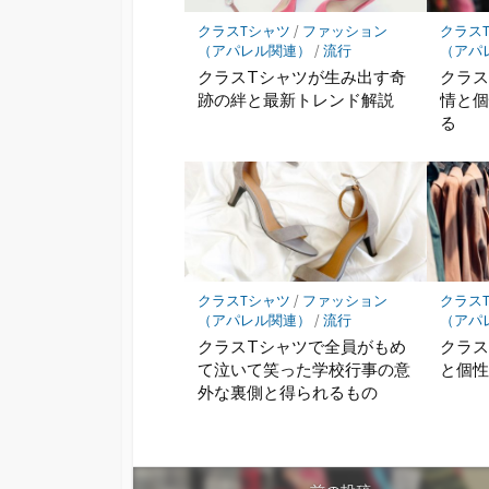
クラスTシャツ
/
ファッション
クラス
（アパレル関連）
/
流行
（アパ
クラスTシャツが生み出す奇
クラス
跡の絆と最新トレンド解説
情と
る
クラスTシャツ
/
ファッション
クラス
（アパレル関連）
/
流行
（アパ
クラスTシャツで全員がもめ
クラス
て泣いて笑った学校行事の意
と個
外な裏側と得られるもの