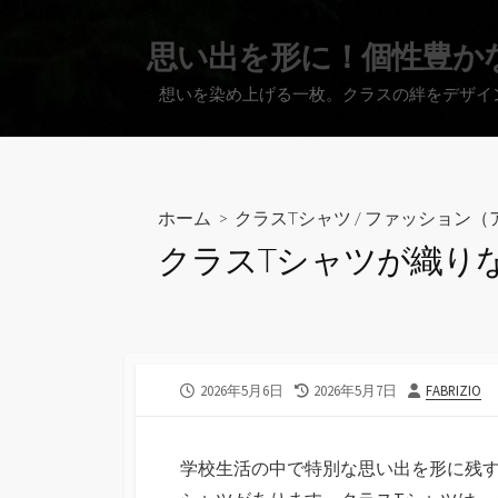
コ
ン
思い出を形に！個性豊か
テ
想いを染め上げる一枚。クラスの絆をデザイ
ン
ツ
へ
ス
キ
ホーム
>
クラスTシャツ
/
ファッション（
ッ
クラスTシャツが織り
プ
公
最
投
2026年5月6日
2026年5月7日
FABRIZIO
開
終
稿
日
更
者
新
学校生活の中で特別な思い出を形に残す
日