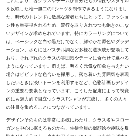
これにより、各クラスやチームが自分たちの個性やスタイル
を反映した唯一無二のTシャツを制作できるようになりまし
た。時代のトレンドに敏感な若者たちにとって、ファッショ
ン性も重要視されるため、流行を取り入れつつも飽きのこな
いデザインが求められています。特にカラーリングについて
は、ベーシックな白や黒だけでなく、鮮やかな原色やグラデ
ーション、さらにはパステル調など多様な選択肢が登場して
おり、それぞれのクラスの雰囲気やテーマに合わせて選べる
ようになっています。例えば、明るく元気な印象を与えたい
場合はビビッドな色合いを採用し、落ち着いた雰囲気を表現
したいときは淡いトーンを利用するなど、色彩計画もデザイ
ンの重要な要素となっています。こうした配慮によって視覚
的にも魅力的で目立つクラスTシャツが完成し、多くの人々
の注目を集めることにつながっています。
デザインそのものは非常に多岐にわたり、クラス名やスロー
ガンを中心に据えるものから、生徒全員の似顔絵や趣味を反