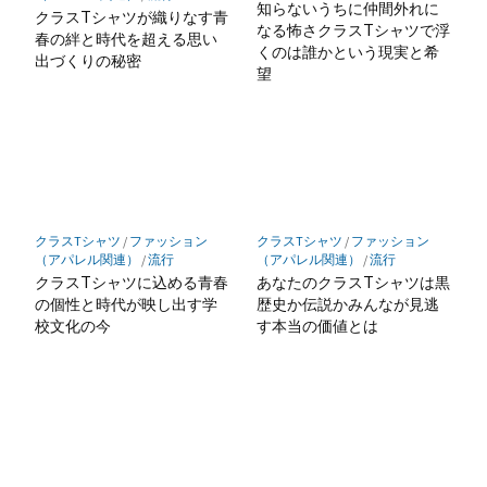
知らないうちに仲間外れに
クラスTシャツが織りなす青
なる怖さクラスTシャツで浮
春の絆と時代を超える思い
くのは誰かという現実と希
出づくりの秘密
望
クラスTシャツ
/
ファッション
クラスTシャツ
/
ファッション
（アパレル関連）
/
流行
（アパレル関連）
/
流行
クラスTシャツに込める青春
あなたのクラスTシャツは黒
の個性と時代が映し出す学
歴史か伝説かみんなが見逃
校文化の今
す本当の価値とは