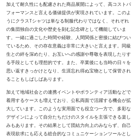
加えて耐久性にも配慮された商品展開によって、高コストパ
フォーマンスと言える価値提供が実現されています。このよ
うにクラスTシャツは単なる制服代わりではなく、それぞれ
の集団独自の文化や歴史を刻む記念碑として機能していま
す。一緒に過ごした時間や経験、人間関係と密接に結びつい
ているため、その存在意義は非常に大きいと言えます。同級
生との絆を深めたり、お互いへの感謝や尊敬を表現したりす
る手段としても理想的です。また、卒業後にも当時の日々を
思い返すきっかけとなり、生涯忘れ得ぬ宝物として保管され
ることもしばしばあります。
加えて地域社会との連携イベントやボランティア活動などで
着用するケースも増えており、公私両面で活躍する機会が拡
大しています。このような実用面でも役立つ一方で、多彩な
デザインによって自分たちだけのスタイルを主張できる楽し
みもあります。その結果として団結力向上のみならず、自己
表現欲求にも応える総合的なコミュニケーションツールとし