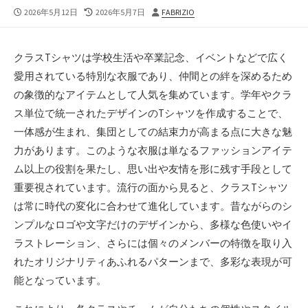
公
最
投
2026年5月12日
2026年5月7日
FABRIZIO
開
終
稿
日
更
者
新
クラスTシャツは学校生活や卒業記念、イベントなどで広く
日
愛用されている特別な衣服であり、仲間との絆を深めるため
の象徴的なアイテムとして人気を集めています。
学年やクラ
ス単位で統一されたデザインのTシャツを作成することで、
一体感が生まれ、集団としての結束力が高まる点に大きな魅
力があります。このような衣服は単なるファッションアイテ
ム以上の役割を果たし、思い出や友情を形に残す手段として
重要視されています。流行の面から見ると、クラスTシャツ
は常に時代の変化に合わせて進化しています。昔ながらのシ
ンプルなロゴや文字だけのデザインから、多様な色使いやイ
ラストレーション、さらには個々のメンバーの特徴を取り入
れたオリジナリティあふれるパターンまで、多彩な表現が可
能となっています。