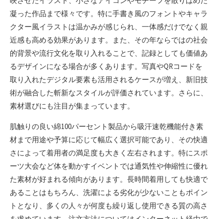
映させたイラスト、小さなアイコンやモチーフを散りばめた
凝った作品まで様々です。特に手書き風のフォントやキャラ
クター風イラストは温かみが感じられ、一体感だけでなく親
近感も高める効果があります。また、その年ならではの社会
的背景や流行文化を取り入れることで、記録としても価値あ
るデザインになる場合が多くあります。写真やQRコードを
取り入れたデジタル要素も活用されるケースが増え、新旧技
術が融合した斬新なスタイルが評価されています。さらに、
素材選びにも注目が集まっています。
肌触りの良い綿100パーセント製品から吸汗速乾機能付き素
材まで用途や予算に応じて幅広く選択可能であり、その快適
さによって着用者の満足度も大きく左右されます。特にスポ
ーツ大会など体を動かすイベントでは通気性や伸縮性に優れ
た素材が好まれる傾向があります。長時間着用しても快適で
あることはもちろん、洗濯による劣化が少ないこともポイン
トとなり、多くの人々が何度も繰り返し使用できる質の高さ
を求めています。注文方法についてはインターネット経由で