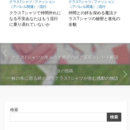
クラスTシャツ
/
ファッション
クラスTシャツ
/
ファッション
（アパレル関連）
/
流行
（アパレル関連）
/
流行
クラスTシャツで仲間外れに
仲間との絆を深める魔法ク
なる不安あなたはもう流行
ラスTシャツの秘密と進化の
に乗り遅れていないか
全貌
前の投稿
クラスTシャツが生み出す奇跡の絆と最新トレンド解説
次の投稿
一枚の布に宿る絆と個性クラスTシャツが生む感動の物語
検索
検索