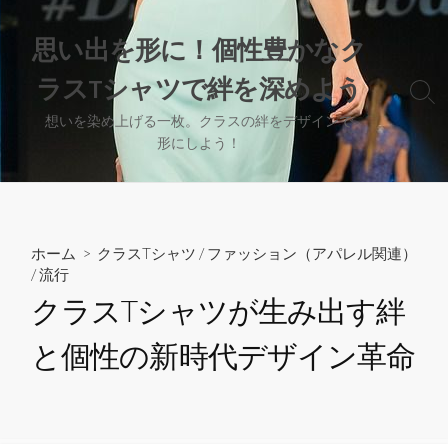
コ
ン
思い出を形に！個性豊かなク
テ
ラスTシャツで絆を深めよう
ン
検
ツ
索
想いを染め上げる一枚。クラスの絆をデザインで
へ
切
形にしよう！
り
ス
替
キ
え
ッ
プ
ホーム
>
クラスTシャツ
/
ファッション（アパレル関連）
/
流行
クラスTシャツが生み出す絆
と個性の新時代デザイン革命