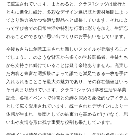
て重宝されています。まとめると、クラスTシャツは流行と
ともに進化し続け、多彩なデザイン選択肢と素材展開によっ
てより魅力的かつ快適な製品へと成長しています。それによ
って学び舎での日常生活や特別な行事に彩りを加え、生涯忘
れることのできない思い出づくりのお手伝いをしています。
今後もさらに創意工夫された新しいスタイルが登場すること
でしょう。このような背景から多くの学校関係者、生徒たち
から支持され続けていることは疑う余地ありません。充実し
た内容と豊富な選択肢によって誰でも満足できる一枚を手に
入れられることこそ最大の魅力であり、その存在価値はいっ
そう高まり続けています。クラスTシャツは学校生活や卒業
記念、各種イベントで仲間との絆を深める象徴的なアイテム
として広く愛用されています。統一されたデザインにより一
体感が生まれ、集団としての結束力を高めるだけでなく、思
い出や友情を形に残す重要な役割も果たしています。
デザインは時代の流行に合わせて進化し、多彩な色使いやイ