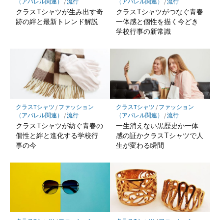
（アパレル関連）
/
流行
（アパレル関連）
/
流行
クラスTシャツが生み出す奇
クラスTシャツがつなぐ青春
跡の絆と最新トレンド解説
一体感と個性を描く今どき
学校行事の新常識
クラスTシャツ
/
ファッション
クラスTシャツ
/
ファッション
（アパレル関連）
/
流行
（アパレル関連）
/
流行
クラスTシャツが紡ぐ青春の
一生消えない黒歴史か一体
個性と絆と進化する学校行
感の証かクラスTシャツで人
事の今
生が変わる瞬間