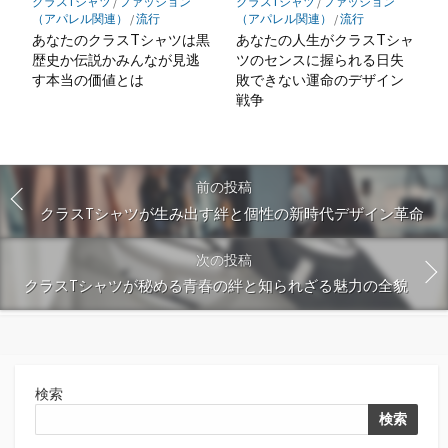
クラスTシャツ
/
ファッション
クラスTシャツ
/
ファッション
（アパレル関連）
/
流行
（アパレル関連）
/
流行
あなたのクラスTシャツは黒
あなたの人生がクラスTシャ
歴史か伝説かみんなが見逃
ツのセンスに握られる日失
す本当の価値とは
敗できない運命のデザイン
戦争
前の投稿
クラスTシャツが生み出す絆と個性の新時代デザイン革命
次の投稿
クラスTシャツが秘める青春の絆と知られざる魅力の全貌
検索
検索