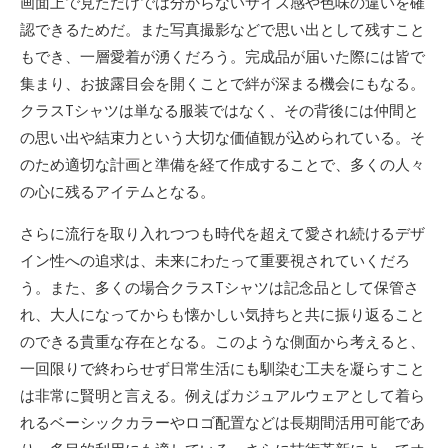
画面上で見ただけでは分からないサイズ感や色味の違いを確
認できるためだ。また写真撮影などで思い出として残すこと
もでき、一層愛着が湧くだろう。完成品が届いた際には皆で
集まり、お披露目会を開くことで絆が深まる機会にもなる。
クラスTシャツは単なる服装ではなく、その背後には仲間と
の思い出や結束力という大切な価値観が込められている。そ
のため適切な計画と準備を経て作成することで、多くの人々
の心に残るアイテムとなる。
さらに流行を取り入れつつも時代を超えて愛され続けるデザ
イン性への追求は、未来にわたって重要視されていくだろ
う。また、多くの場合クラスTシャツは記念品として保管さ
れ、大人になってからも懐かしい気持ちと共に振り返ること
のできる貴重な存在となる。このような側面から考えると、
一回限りで終わらせず日常生活にも馴染む工夫を凝らすこと
は非常に賢明と言える。例えばカジュアルウェアとして着ら
れるベーシックカラーやロゴ配置などは長期間活用可能であ