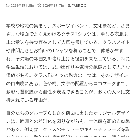
公
最
投
2026年5月15日
2026年5月7日
FABRIZIO
開
終
稿
日
更
者
新
学校や地域の集まり、スポーツイベント、文化祭など、さま
日
ざまな場面でよく見かけるクラスTシャツは、単なる衣服以
上の意味を持つ存在として人気を博している。
クラスメイト
や仲間たちとお揃いのTシャツを着ることで一体感が生ま
れ、その場の雰囲気を盛り上げる役割を果たしている。特に
学生生活においては、思い出作りや友情の象徴として大きな
価値がある。クラスTシャツの魅力の一つは、そのデザイン
の自由度にある。色や柄、文字の配置からロゴマークまで、
多彩な選択肢から個性を表現できることが、多くの人々に支
持されている理由だ。
自分たちのグループらしさを前面に出したオリジナルデザイ
ンは、周囲との差別化を図りながらも、一体感を高める効果
がある。例えば、クラスのモットーやキャッチフレーズを取