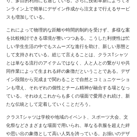
り、多目的利用にも適している。さらに技術革新によってオ
ンライン上で簡単にデザイン作成から注文まで行えるサービ
スも増加している。
これによって物理的な距離や時間的制約を受けず、多様な案
を比較検討できる環境が整いつつある。こうした利便性は忙
しい学生生活の中でもスムーズな進行を助け、新しい形態と
して支持されている。総じて言えることは、クラスTシャツ
とは単なる流行のアイテムではなく、人と人との繋がりや共
同作業によって生まれる絆の象徴だということである。デザ
イン段階から完成まで関わることで自然とコミュニケーショ
ンも増え、それぞれの個性とチーム精神が融合する場となっ
ている。それゆえこれからも多くの場面で愛用され続け、新
たな伝統として定着していくことだろう。
クラスTシャツは学校や地域のイベント、スポーツ大会、文
化祭などさまざまな場面で用いられ、単なる衣服を超えた絆
や思い出の象徴として高い人気を誇っている。お揃いのデザ