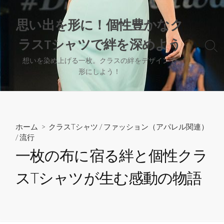
コ
ン
思い出を形に！個性豊かなク
テ
ラスTシャツで絆を深めよう
ン
検
ツ
索
想いを染め上げる一枚。クラスの絆をデザインで
へ
切
形にしよう！
り
ス
替
キ
え
ッ
プ
ホーム
>
クラスTシャツ
/
ファッション（アパレル関連）
/
流行
一枚の布に宿る絆と個性クラ
スTシャツが生む感動の物語