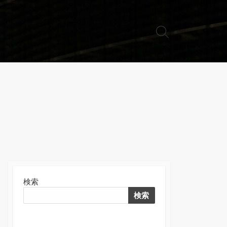
検
索
切
り
替
え
検索
検索