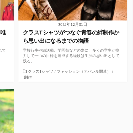
2025年12月31日
る唯
クラスTシャツがつなぐ青春の絆制作か
ら思い出になるまでの物語
れて
学校行事や部活動、学園祭などの際に、多くの学生が協
力して一つの目標を達成する経験は生涯の思い出として
残る。
カ
クラスTシャツ
/
ファッション（アパレル関連）
/
テ
制作
ゴ
リ
ー