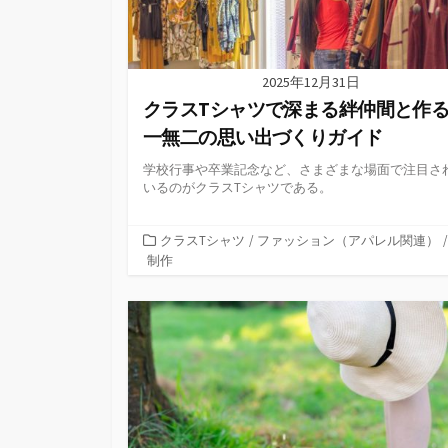
2025年12月31日
クラスTシャツで深まる絆仲間と作
一無二の思い出づくりガイド
学校行事や卒業記念など、さまざまな場面で注目さ
いるのがクラスTシャツである。
カ
クラスTシャツ
/
ファッション（アパレル関連）
/
テ
制作
ゴ
リ
ー