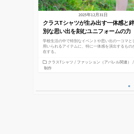
2025年12月31日
クラスTシャツが生み出す一体感と
別な思い出を刻むユニフォームの力
学校生活の中で特別なイベントや思い出の一コマと
用いられるアイテムに、特に一体感を演出するもの
在する。
カ
クラスTシャツ
/
ファッション（アパレル関連）
/
テ
制作
ゴ
リ
投
«
ー
稿
の
ペ
ー