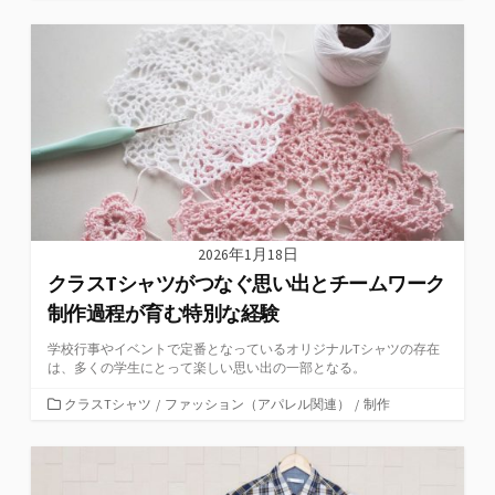
テ
ゴ
リ
ー
2026年1月18日
クラスTシャツがつなぐ思い出とチームワーク
制作過程が育む特別な経験
学校行事やイベントで定番となっているオリジナルTシャツの存在
は、多くの学生にとって楽しい思い出の一部となる。
カ
クラスTシャツ
/
ファッション（アパレル関連）
/
制作
テ
ゴ
リ
ー