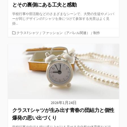
とその裏側にある工夫と感動
学校行事や部活動などのさまざまなシーンで、大勢の生徒やメンバ
ーが同じデザインのTシャツを身につけて参加する光景はよく見
掛...
カ
クラスTシャツ
/
ファッション（アパレル関連）
/
制作
テ
ゴ
リ
ー
2026年1月24日
クラスTシャツが生み出す青春の団結力と個性
爆発の思い出づくり
学校行事の中でも特に盛り上がりを見せる文化祭や体育祭などで、