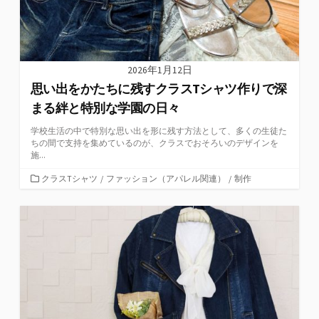
2026年1月12日
思い出をかたちに残すクラスTシャツ作りで深
まる絆と特別な学園の日々
学校生活の中で特別な思い出を形に残す方法として、多くの生徒た
ちの間で支持を集めているのが、クラスでおそろいのデザインを
施...
カ
クラスTシャツ
/
ファッション（アパレル関連）
/
制作
テ
ゴ
リ
ー