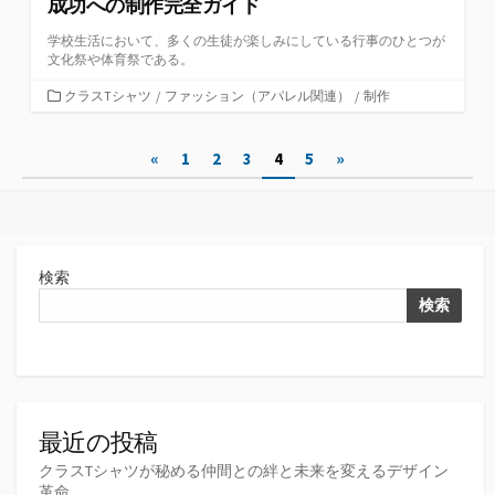
成功への制作完全ガイド
学校生活において、多くの生徒が楽しみにしている行事のひとつが
文化祭や体育祭である。
カ
クラスTシャツ
/
ファッション（アパレル関連）
/
制作
テ
ゴ
投
«
1
2
3
4
5
»
リ
ー
稿
の
ペ
検索
ー
検索
ジ
送
り
最近の投稿
クラスTシャツが秘める仲間との絆と未来を変えるデザイン
革命