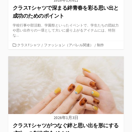
2026年1月6日
クラスTシャツで深まる絆青春を彩る思い出と
成功のためのポイント
学校行事や部活動、学園祭といったイベントで、学生たちの団結力
や思い出作りの一環として大いに盛り上がるアイテムには、特別
な...
カ
クラスTシャツ
/
ファッション（アパレル関連）
/
制作
テ
ゴ
リ
ー
2026年1月3日
クラスTシャツがつなぐ絆と思い出を形にする