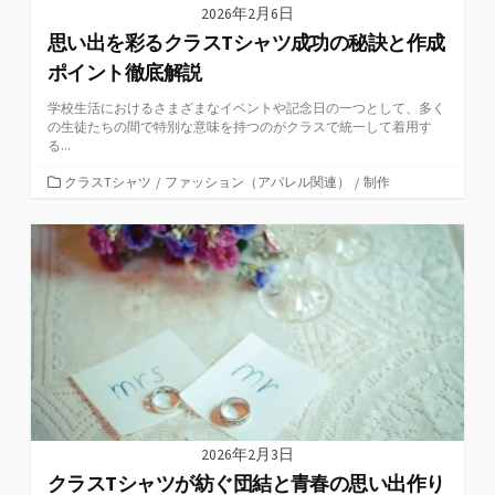
2026年2月6日
思い出を彩るクラスTシャツ成功の秘訣と作成
ポイント徹底解説
学校生活におけるさまざまなイベントや記念日の一つとして、多く
の生徒たちの間で特別な意味を持つのがクラスで統一して着用す
る...
カ
クラスTシャツ
/
ファッション（アパレル関連）
/
制作
テ
ゴ
リ
ー
2026年2月3日
クラスTシャツが紡ぐ団結と青春の思い出作り