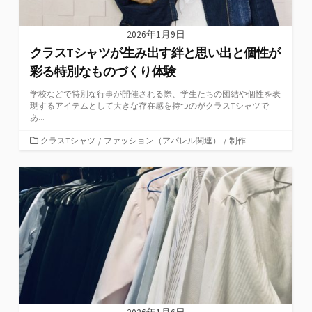
2026年1月9日
クラスTシャツが生み出す絆と思い出と個性が
彩る特別なものづくり体験
学校などで特別な行事が開催される際、学生たちの団結や個性を表
現するアイテムとして大きな存在感を持つのがクラスTシャツで
あ...
カ
クラスTシャツ
/
ファッション（アパレル関連）
/
制作
テ
ゴ
リ
ー