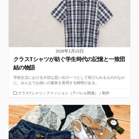
2026年1月15日
クラスTシャツが紡ぐ学生時代の記憶と一致団
結の物語
学校生活における大切な思い出の一つとして挙げられるもののなか
に、みんなでお揃いの服装を着用する瞬間がある。
カ
クラスTシャツ
/
ファッション（アパレル関連）
/
制作
テ
ゴ
リ
ー