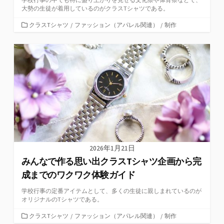
大勢の生徒が着用しているのがクラスTシャツである。
カ
クラスTシャツ
/
ファッション（アパレル関連）
/
制作
テ
ゴ
リ
ー
2026年1月21日
みんなで作る思い出クラスTシャツ企画から完
成までのワクワク体験ガイド
学校行事の定番アイテムとして、多くの生徒に親しまれているのが
オリジナルのTシャツである。
カ
クラスTシャツ
/
ファッション（アパレル関連）
/
制作