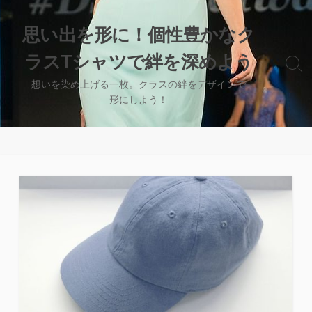
コ
ン
思い出を形に！個性豊かなク
テ
ラスTシャツで絆を深めよう
ン
検
ツ
索
想いを染め上げる一枚。クラスの絆をデザインで
へ
切
形にしよう！
り
ス
替
キ
え
ッ
プ